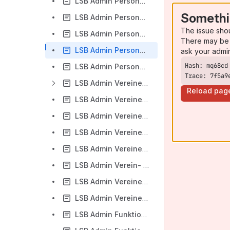
LSB Admin Personen-Schnellverteiler versenden- LSB Admin
Somethi
LSB Admin Personen-Verteiler an Funktionen- LSB Admin
The issue sho
LSB Admin Personen-Verteiler an Gremien - LSB Admin
There may be 
LSB Admin Personen-Kennzeichen - LSB Admin
ask your admi
LSB Admin Personen-Postfach - LSB Admin
Trace: 7f5a9
LSB Admin Vereine -LSB Admin
Reload pag
LSB Admin Vereine - Listen - LSB Admin
LSB Admin Vereine -Ehrungen- LSB Admin
LSB Admin Vereine-Ehrungen Stammdaten- LSB Admin
LSB Admin Vereine- Schnellverteiler- LSB Admin
LSB Admin Verein- Ehrungen Export- LSB Admin
LSB Admin Vereine-Verteiler an Vereine- LSB Admin
LSB Admin Vereine -Postfach- LSB Admin
LSB Admin Funktionen- LSB Admin