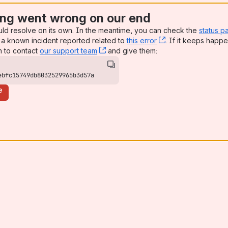
ng went wrong on our end
uld resolve on its own. In the meantime, you can check the
status p
a known incident reported related to
this error
, (opens new win
. If it keeps happe
n to contact
our support team
, (opens new window)
and give them:
ebfc15749db8032529965b3d57a
e