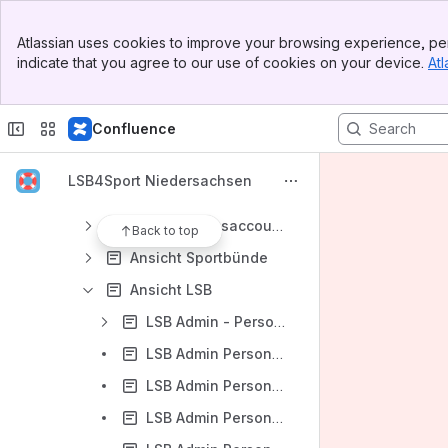
Release Updates (Neuerungen im System)
Banner
Statusupdates Systemfehler
Atlassian uses cookies to improve your browsing experience, per
Top Bar
indicate that you agree to our use of cookies on your device.
Atl
Registrierung & Anmeldung
Sidebar
Main Content
Registrierung & Anmeldung für Fachverbände in Phoenix / Übersicht URLs
Confluence
PersonenAccount
Lehrgänge
LSB4Sport Niedersachsen
Vereinsakte/Vereinsverwaltung
Organisationsaccount (Vereinsansicht)
Back to top
Ansicht Sportbünde
Ansicht LSB
LSB Admin - Personen
LSB Admin Personen - Ehrungen
LSB Admin Personen - Wiedervorlage
LSB Admin Personen-Schnellverteiler -LSB Admin